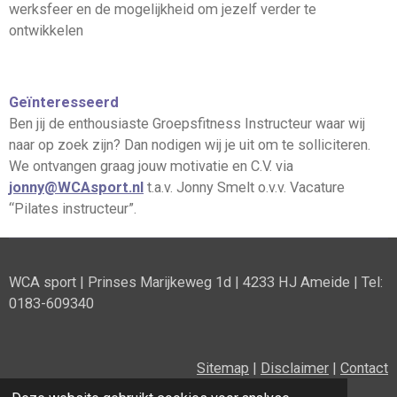
werksfeer en de mogelijkheid om jezelf verder te
ontwikkelen
Geïnteresseerd
Ben jij de enthousiaste Groepsfitness Instructeur waar wij
naar op zoek zijn? Dan nodigen wij je uit om te solliciteren.
We ontvangen graag jouw motivatie en C.V. via
jonny@WCAsport.nl
t.a.v. Jonny Smelt o.v.v. Vacature
“Pilates instructeur”.
WCA sport | Prinses Marijkeweg 1d | 4233 HJ Ameide | Tel:
0183-609340
Sitemap
|
Disclaimer
|
Contact