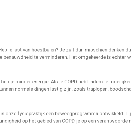
Heb je last van hoestbuien? Je zult dan misschien denken dat
 je benauwdheid te verminderen. Het omgekeerde is echter w
n heb je minder energie. Als je COPD hebt adem je moeilijke
kunnen normale dingen lastig zijn, zoals traplopen, boodsc
in onze fysiopraktijk een beweegprogramma ontwikkeld. Ti
undigheid op het gebied van COPD je op een verantwoorde man