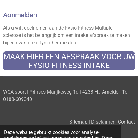
Aanmelden
Als u wilt deelnemen aan de Fysio Fitness Multiple
sclerose
is het belangrijk om een intake afspraak te maken
bij een van onze fysiotherapeuten.
MAAK HIER EEN AFSPRAAK VOOR UW
FYSIO FITNESS INTAKE
WCA sport | Prinses Marijkeweg 1d | 4233 HJ Ameide | Tel:
0183-609340
Sitemap
|
Disclaimer
|
Contact
Deze website gebruikt cookies voor analyse-