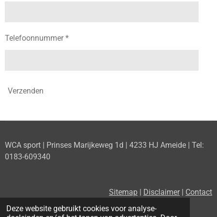
Telefoonnummer *
Verzenden
WCA sport | Prinses Marijkeweg 1d | 4233 HJ Ameide | Tel:
0183-609340
Sitemap
|
Disclaimer
|
Contact
Deze website gebruikt cookies voor analyse-