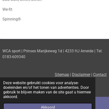
We-fit
Spinning®
WCA sport | Prinses Marijkeweg 1d | 4233 HJ Ameide | Tel:
0183-609340
Sitemap
|
Disclaimer
|
Contact
Deze website gebruikt cookies voor analyse-
doeleinden en/of het tonen van advertenties. Door
F
P
X
I
gebruik te blijven maken van de site gaat u hiermee
a
i
n
akkoord.
c
n
s
e
t
t
b
e
a
Akkoord
E-mailadres
Telefoonnummer
Kaart