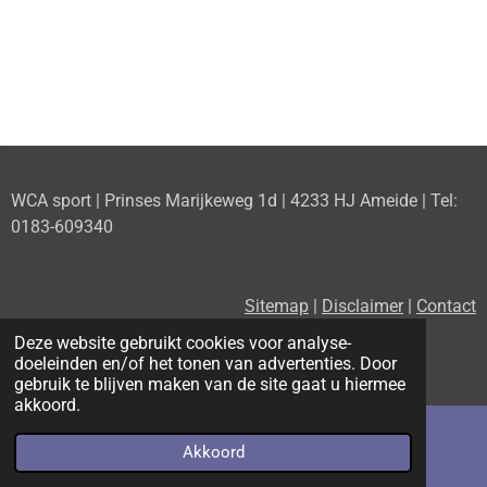
WCA sport | Prinses Marijkeweg 1d | 4233 HJ Ameide | Tel:
0183-609340
Sitemap
|
Disclaimer
|
Contact
Deze website gebruikt cookies voor analyse-
doeleinden en/of het tonen van advertenties. Door
F
P
X
I
gebruik te blijven maken van de site gaat u hiermee
a
i
n
akkoord.
c
n
s
e
t
t
b
e
a
Akkoord
E-mailadres
Telefoonnummer
Kaart
o
r
g