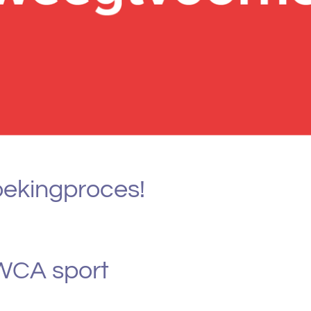
oekingproces!
 WCA sport