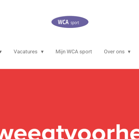
Vacatures
Mijn WCA sport
Over ons