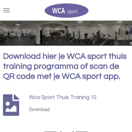
Ga
direct
naar
de
hoofdinhoud
Download hier je WCA sport thuis
training programma of scan de
QR code met je
WCA sport app.
Wca Sport Thuis Training 10
Download