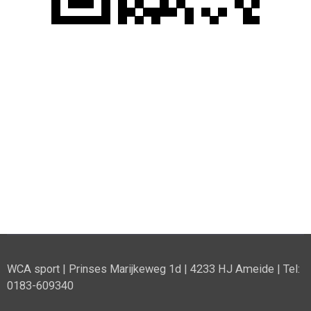
WCA sport | Prinses Marijkeweg 1d | 4233 HJ Ameide | Tel:
0183-609340