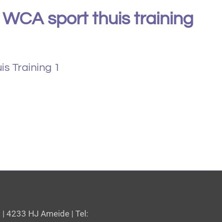
 WCA sport thuis training
s Training 1
| 4233 HJ Ameide | Tel: