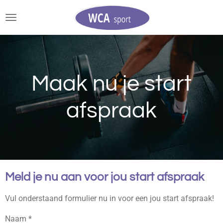
Ga
direct
naar
de
hoofdinhoud
Maak nu je start
afspraak
Meld je nu aan voor jou start afspraak
Vul onderstaand formulier nu in voor een jou start afspraak!
Naam *