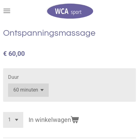
Ga
direct
naar
de
Ontspanningsmassage
hoofdinhoud
€ 60,00
Duur
In winkelwagen