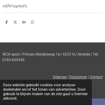
sdjflkfsjgskjd'lj
D
D
S
D
e
e
h
e
l
e
a
l
e
l
r
e
n
e
n
WCA sport | Prinses Marijkeweg 1d | 4233 HJ Ameide | Tel:
0183-609340
Sitemap
|
Disclaimer
|
Contact
Deze website gebruikt cookies voor analyse-
doeleinden en/of het tonen van advertenties. Door
F
P
X
I
gebruik te blijven maken van de site gaat u hiermee
a
i
n
akkoord.
c
n
s
e
t
t