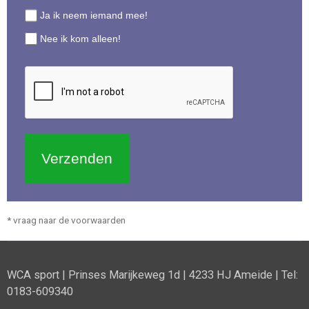
Ja ik neem iemand mee!
Nee ik kom alleen!
Verzenden
* vraag naar de voorwaarden
WCA sport | Prinses Marijkeweg 1d | 4233 HJ Ameide | Tel:
0183-609340