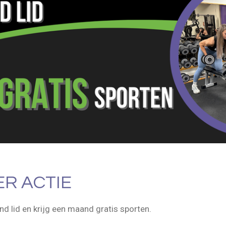
R ACTIE
d lid en krijg een maand gratis sporten.