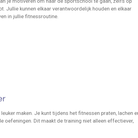
an je motiveren om naar de sportschool te gaan, zelfs op
ebt. Jullie kunnen elkaar verantwoordelijk houden en elkaar
 in jullie fitnessroutine.
er
leuker maken. Je kunt tijdens het fitnessen praten, lachen e
e oefeningen. Dit maakt de training niet alleen effectiever,